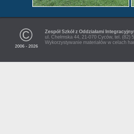
©
Zespół Szkół z Oddziałami Integracyjn
ul. Chełmska 44, 21-070 Cyców, tel. (82)
Wykorzystywanie materiałów w celach ha
2006 - 2026