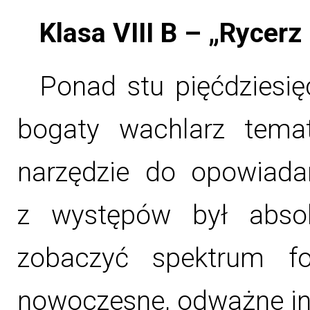
Klasa VIII B – „Rycerz
Ponad stu pięćdziesi
bogaty wachlarz temat
narzędzie do opowiadan
z występów był absol
zobaczyć spektrum f
nowoczesne, odważne int